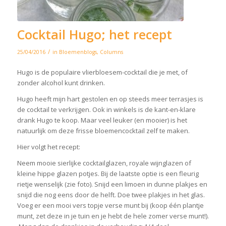
Cocktail Hugo; het recept
/
25/04/2016
in
Bloemenblogs
,
Columns
Hugo is de populaire vlierbloesem-cocktail die je met, of
zonder alcohol kunt drinken.
Hugo heeft mijn hart gestolen en op steeds meer terrasjes is
de cocktail te verkrijgen. Ook in winkels is de kant-en-klare
drank Hugo te koop. Maar veel leuker (en mooier) is het
natuurlijk om deze frisse bloemencocktail zelf te maken.
Hier volgt het recept:
Neem mooie sierlijke cocktailglazen, royale wijnglazen of
kleine hippe glazen potjes. Bij de laatste optie is een fleurig
rietje wenselijk (zie foto). Snijd een limoen in dunne plakjes en
snijd die nog eens door de helft. Doe twee plakjes in het glas.
Voeg er een mooi vers topje verse munt bij (koop één plantje
munt, zet deze in je tuin en je hebt de hele zomer verse munt!).