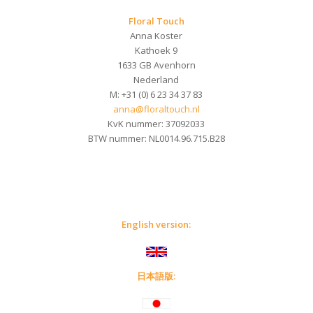
Floral Touch
Anna Koster
Kathoek 9
1633 GB Avenhorn
Nederland
M: +31 (0) 6 23 34 37 83
anna@floraltouch.nl
KvK nummer: 37092033
BTW nummer: NL0014.96.715.B28
English version:
日本語版
: