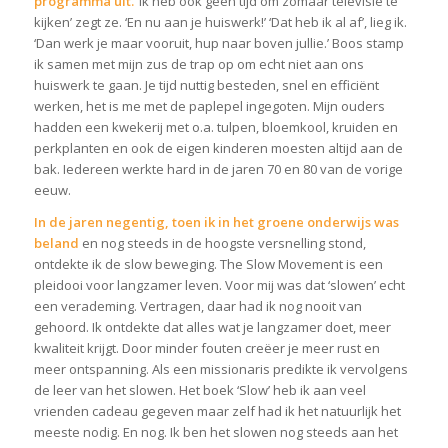
programma uit.
‘Ik heb ook geen tijd om zomaar televisie te
kijken’ zegt ze. ‘En nu aan je huiswerk!’ ‘Dat heb ik al af’, lieg ik.
‘Dan werk je maar vooruit, hup naar boven jullie.’ Boos stamp
ik samen met mijn zus de trap op om echt niet aan ons
huiswerk te gaan. Je tijd nuttig besteden, snel en efficiënt
werken, het is me met de paplepel ingegoten. Mijn ouders
hadden een kwekerij met o.a. tulpen, bloemkool, kruiden en
perkplanten en ook de eigen kinderen moesten altijd aan de
bak. Iedereen werkte hard in de jaren 70 en 80 van de vorige
eeuw.
In de jaren negentig, toen ik in het groene onderwijs was
beland
en nog steeds in de hoogste versnelling stond,
ontdekte ik de slow beweging. The Slow Movement is een
pleidooi voor langzamer leven. Voor mij was dat ‘slowen’ echt
een verademing. Vertragen, daar had ik nog nooit van
gehoord. Ik ontdekte dat alles wat je langzamer doet, meer
kwaliteit krijgt. Door minder fouten creëer je meer rust en
meer ontspanning. Als een missionaris predikte ik vervolgens
de leer van het slowen. Het boek ‘Slow’ heb ik aan veel
vrienden cadeau gegeven maar zelf had ik het natuurlijk het
meeste nodig. En nog. Ik ben het slowen nog steeds aan het