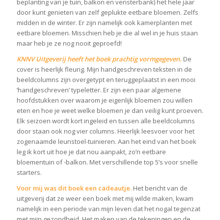
beplanting van je tuin, balkon en vensterbank) het hele jaar
door kunt genieten van zelf geplukte eetbare bloemen. Zelfs
midden in de winter. Er zijn namelijk ook kamerplanten met
eetbare bloemen. Misschien heb je die al wel in je huis staan
maar heb je ze nog nooit geproefd!
KNNV Uitgeverij heeft het boek prachtig vormgegeven.
De
cover is heerlijk fleurig. Mijn handgeschreven teksten in de
beeldcolumns zijn overgetypt en teruggeplaatst in een mooi
‘handgeschreven’ typeletter. Er zijn een paar algemene
hoofdstukken over waarom je eigenlijk bloemen zou willen
eten en hoe je weet welke bloemen je dan veilig kunt proeven.
Elk seizoen wordt kort ingeleid en tussen alle beeldcolumns
door staan ook nog vier columns. Heerlijk leesvoer voor het
zogenaamde leunstoel-tuinieren. Aan het eind van het boek
leg ik kort uit hoe je dat nou aanpakt, zo’n eetbare
bloementuin of -balkon. Met verschillende top 5’s voor snelle
starters.
Voor mij was dit boek een cadeautje.
Het bericht van de
uitgeverij dat ze weer een boek met mij wilde maken, kwam
namelijk in een periode van mijn leven dat het nogal tegenzat
met mijn gezondheid. Het maken van de tekeningen en de