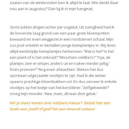
zaaien van de winterviolen ben ik altijd te laat. Wie denkt daar
nou aan in augustus? Dan lig ik in mijn hangmat.
Soms lukken dingen echter per ongeluk.
Uit zuinigheid had ik
de bovenste laag grond van een paar grote bloempotten
bewaard en even weggezet in een roodstenen schaal. Mijn
zus José ontdekt er tientallen jonge kiemplantjes in. Wij doen
altijd wedstrijdje kiemplantjes herkennen. ‘Wat is het? Is het
een plant of is het onkruid?’ ‘Misschien veldkers?’ ‘Tsja, de
plantjes zien er ietsjes anders uit en ruiken minder pittig.’
‘Even proeven?’ ‘Nog even afwachten.’ Bleken het dus
spontaan uitgezaaide viooltjes te zijn. Had ik die winter
opeens prachtige bloembakken vol. En dus serveer ik enkele
viooltjes op het toetje van het kerstdiner. ‘Zelfgekweekt?’
vroeg mijn moeder. ‘Nee, mam, dit was dom geluk.’
Wil je meer weten over eetbare natuur?
Bestel hier een
boek voor jezelf of geef het aan iemand cadeau!