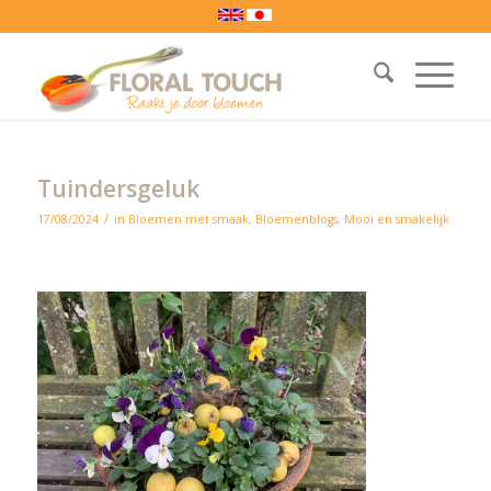
Tuindersgeluk
/
17/08/2024
in
Bloemen met smaak
,
Bloemenblogs
,
Mooi en smakelijk