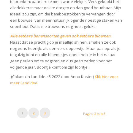
te pronken: paars-roze met zwarte vlekjes. Vers gekookt het
allerlekkerst maar ook te drogen en dan goed houdbaar. Mijn
ideaal zou zijn, om die bamboestokken te vervangen door
een bouwsel van meer natuurlijk ogende noestige staken van
snoeihout. Dat is me trouwens nog nooit gelukt.
Alle eetbare bonensoorten geven ook eetbare bloemen.
Naast dat ze prachtig op je maaltijd shinen, smaken ze ook
nog eens heerlijk: als een vers doperwtje. Maar pas op: als je
te gulzig bent en alle bloemetjes opeet heb je in het najaar
geen peulen om te oogsten en dus geen zaden voor het
volgende jaar. Boontje komt om zijn loontje.
(Column in LandIdee 5-2022 door Anna Koster)
Klik hier voor
meer LandIdee
1
2
3
Pagina 2 van 3