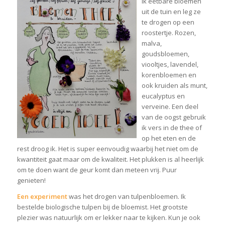
ik eetbare bloemen
uit de tuin en leg ze
te drogen op een
roostertje. Rozen,
malva,
goudsbloemen,
viooltjes, lavendel,
korenbloemen en
ook kruiden als munt,
eucalyptus en
verveine. Een deel
van de oogst gebruik
ik vers in de thee of
op het eten en de
rest droog ik. Het is super eenvoudig waarbij het niet om de
kwantiteit gaat maar om de kwaliteit. Het plukken is al heerlijk
om te doen want de geur komt dan meteen vrij. Puur
genieten!
Een experiment
was het drogen van tulpenbloemen. Ik
bestelde biologische tulpen bij de bloemist. Het grootste
plezier was natuurlijk om er lekker naar te kijken. Kun je ook