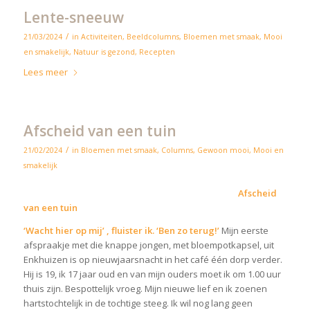
Lente-sneeuw
/
21/03/2024
in
Activiteiten
,
Beeldcolumns
,
Bloemen met smaak
,
Mooi
en smakelijk
,
Natuur is gezond
,
Recepten
Lees meer
Afscheid van een tuin
/
21/02/2024
in
Bloemen met smaak
,
Columns
,
Gewoon mooi
,
Mooi en
smakelijk
Afscheid
van een tuin
‘Wacht hier op mij’ , fluister ik. ‘Ben zo terug!’
Mijn eerste
afspraakje met die knappe jongen, met bloempotkapsel, uit
Enkhuizen is op nieuwjaarsnacht in het café één dorp verder.
Hij is 19, ik 17 jaar oud en van mijn ouders moet ik om 1.00 uur
thuis zijn. Bespottelijk vroeg. Mijn nieuwe lief en ik zoenen
hartstochtelijk in de tochtige steeg. Ik wil nog lang geen