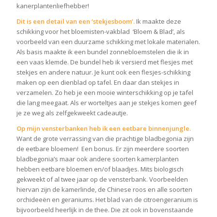
kanerplantenliefhebber!
Dit is een detail van een ‘stekjesboom’.
Ik maakte deze
schikking voor het bloemisten-vakblad ‘Bloem & Blad’, als
voorbeeld van een duurzame schikking met lokale materialen.
Als basis maakte ik een bundel zonnebloemstelen die ik in
een vaas klemde. De bundel heb ik versierd met flesjes met
stekjes en andere natuur. Je kunt ook een flesjes-schikking
maken op een dienblad op tafel. En daar dan stekjes in
verzamelen. Zo heb je een mooie winterschikking op je tafel
die lang meegaat. Als er worteltjes aan je stekjes komen geef
je ze weg als zelfgekweekt cadeautje.
Op mijn vensterbanken heb ik een eetbare binnenjungle.
Want de grote verrassing van die prachtige bladbegonia zijn
de eetbare bloemen! Een bonus. Er zijn meerdere soorten
bladbegonia’s maar ook andere soorten kamerplanten
hebben eetbare bloemen en/of blaadjes. Mits biologisch
gekweekt of al twee jaar op de vensterbank. Voorbeelden
hiervan zijn de kamerlinde, de Chinese roos en alle soorten
orchideeën en geraniums. Het blad van de citroengeranium is
bijvoorbeeld heerlijk in de thee. Die zit ook in bovenstaande