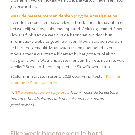
je verwachten.
Maar de meeste mensen denken (nog helemaal) niet na
over de herkomst en opkweek van hun kamer-, tuinplanten en
het wekelijkse bosje bloemen op tafel. Gelukkig timmert Slow
Flowers flink aan de weg dus de bedrijven zijn door hun
informatieve website goed te vinden. Mooie stappen worden
er hiermee gemaakt. Maar waarom komt het besef over
mooie schone duurzame bloemen bij het grote publiek zo
traag en sloom? Waarom, beste mensen, kan dat nou niet wat
sneller? Schiet toch eens op met die Slow Flowers. Hup.
(Column in Stadstuinieren 2-2023 door Anna Koster)
Klik hier
voor meer Stadstuinieren
In
‘Elke week bloemen op je bord’
heb ik naast de 52 eetbare-
bloemen-beeldcolumns ook per seizoen een column
geschreven:-)
Elke week bloemen op je bord