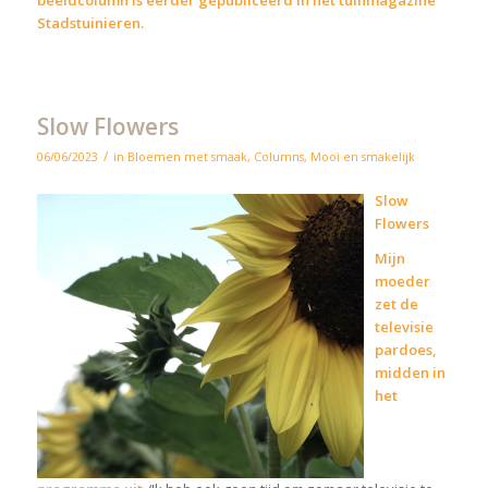
beeldcolumn is eerder gepubliceerd in het
tuinmagazine
Stadstuinieren
.
Slow Flowers
/
06/06/2023
in
Bloemen met smaak
,
Columns
,
Mooi en smakelijk
Slow
Flowers
Mijn
moeder
zet de
televisie
pardoes,
midden in
het