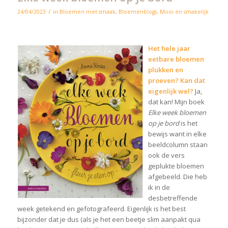
/
24/04/2023
in
Bloemen met smaak
,
Bloemenblogs
,
Mooi en smakelijk
Het hele jaar
eetbare bloemen
plukken en
proeven?
Kan dat
eigenlijk wel?
Ja,
dat kan! Mijn boek
Elke week bloemen
op je bord
is het
bewijs want in elke
beeldcolumn staan
ook de vers
geplukte bloemen
afgebeeld. Die heb
ik in de
desbetreffende
week getekend en gefotografeerd. Eigenlijk is het best
bijzonder dat je dus (als je het een beetje slim aanpakt qua