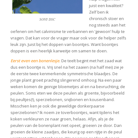
juist een kwaliteit?
Zelf ben ik
chronisch stoer en
SONY DSC
nog steeds aan het
oefenen om het calvinisme te verbannen en ‘gewoon’ hulp te
vragen. Dat kan voor de vrager maar ook voor de helper zelfs
leuk zijn. Juist bij het doppen van boontjes. Want boontjes
doppen is een heerlijk karweitje om samen te doen.
Eerst even een bonenlesje.
De teelt begint met het zaad wat
dus een boontje is. Vrij snel na het zaaien (na half mei) zie je
de eerste twee kenmerkende symmetrische blaadjes. De
jonge plant groeit prachtig slingerend omhoog. Na een paar
weken komen de geinige bloemetjes al en na bevruchting, de
peulen. Soms eten we deze peulen als groente, bijvoorbeeld
bij peultjes(!), sperziebonen, snijbonen en kousenband.
Misschien ken je ook die geweldige donkerpaarse
sperziebonen? Ik noem ze toverboontjes, want tijdens het
koken verkleuren ze naar groen, helaas. Afijn, als je de
peulen van de bonenplant niet opeet, groeien ze door. Dan
groeien de kleine zaadjes, die keurig op een rijtje in de peul