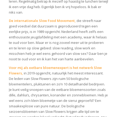
leren. Regelmatig betrap ik mezelf op haastig te lunchen terwijl
ik een vrije dag heb. Eigenlijk ben ik vrij hopeloos. Ik bak er
niks van.
De internationale Slow Food Movement,
die streeft naar
goed voedsel dat duurzaam is geproduceerd tegen een
eerlijke prijs, is in 1989 opgericht. Nederland heeft zelfs een
enthousiaste jeugdafdeling met een academy, waar ik helaas
te oud voor ben. Maar er is nog zoveel meer uit te proberen
en te leren op slow gebied: slow reading, slow work en
misschien heb je wel eens gehoord van slow sex? Daar ben je
nooit te oud voor en ik kan het van harte aanbevelen.
Voor mij als eetbare bloemenexpert is het netwerk Slow
Flowers,
in 2019 opgericht, natuurlijk het meest interessant.
De leden van Slow Flowers zijn ruim 50 biologische
bloementelers, pluktuinen en zo’n 10 detailhandel bedrijven.
Je kunt veilig snoepen van de eetbare bloemensoorten zoals
dille, dahlia’s, chrysanten, koriander en zonnebloemen. Heb je
wel eens zo’n klein bloemetje van de sierui geproefd? Een
smaakexplosie van pure natuur. De biologische
seizoensbloemen van Slow Flowers krijgen alle tijd om te
groeien en worden lokaal verkocht. Dat wil toch iedereen, zou