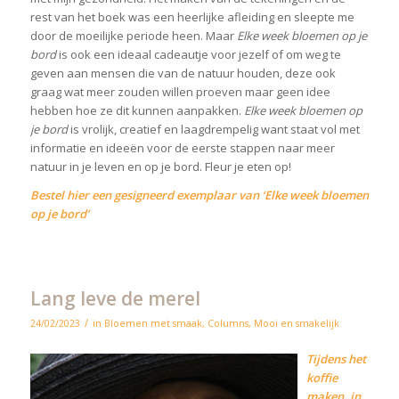
rest van het boek was een heerlijke afleiding en sleepte me
door de moeilijke periode heen. Maar
Elke week bloemen op je
bord
is ook een ideaal cadeautje voor jezelf of om weg te
geven aan mensen die van de natuur houden, deze ook
graag wat meer zouden willen proeven maar geen idee
hebben hoe ze dit kunnen aanpakken.
Elke week bloemen op
je bord
is vrolijk, creatief en laagdrempelig want staat vol met
informatie en ideeën voor de eerste stappen naar meer
natuur in je leven en op je bord. Fleur je eten op!
Bestel hier een gesigneerd exemplaar van ‘Elke week bloemen
op je bord’
Lang leve de merel
/
24/02/2023
in
Bloemen met smaak
,
Columns
,
Mooi en smakelijk
Tijdens het
koffie
maken, in