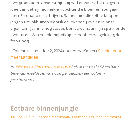
overgrootvader geweest zijn. Hij had er waarschijnlijk geen
idee van dat zijn achterkleindochter die bloemen zou gaan
eten. En daar over schrijven. Samen met diezelfde knappe
jongen uit Enkhuizen plant ik de levende juwelen in onze
eigen tuin. Ja, hij is nog steeds benieuwd naar mijn spannende
avonturen. Van het bloempotkapsel hebben we gelukkig de
foto’s nog.
(Column in LandIdee 2, 2024 door Anna Koster)
Klik hier voor
meer LandIdee
In
‘Elke week bloemen op je bord’
heb ik naast de 52 eetbare-
bloemen-beeldcolumns ook per seizoen een column
geschreven:-)
Eetbare binnenjungle
/
18/11/2023
in
Bloemen met smaak
,
Bloemenblogs
,
Mooi en smakelijk