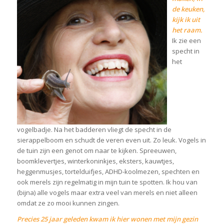
de keuken,
kijk ik uit
het raam.
Ik zie een
specht in
het
vogelbadje. Na het badderen vliegt de specht in de
sierappelboom en schudt de veren even uit. Zo leuk. Vogels in
de tuin zijn een genot om naar te kijken. Spreeuwen,
boomklevertjes, winterkoninkjes, eksters, kauwtjes,
heggenmusjes, tortelduifjes, ADHD-koolmezen, spechten en
ook merels zijn regelmatig in mijn tuin te spotten. Ik hou van
(bijna) alle vogels maar extra veel van merels en niet alleen
omdat ze zo mooi kunnen zingen.
Precies 25 jaar geleden kwam ik hier wonen met mijn gezin