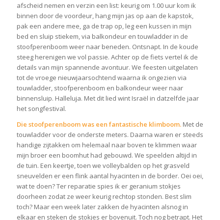
afscheid nemen en verzin een list: keurig om 1.00 uur kom ik
binnen door de voordeur, hang mijn jas op aan de kapstok,
pak een andere mee, ga de trap op, leg een kussen in mijn
bed en sluip stiekem, via balkondeur en touwladder in de
stoofperenboom weer naar beneden. Ontsnapt. In de koude
steeg herenigen we vol passie. Achter op de fiets vertel ik de
details van mijn spannende avontuur. We feesten uitgelaten
tot de vroege nieuwjaarsochtend waarna ik ongezien via
touwladder, stoofperenboom en balkondeur weer naar
binnensluip. Halleluja. Met dit lied wint Israël in datzelfde jaar
het songfestival.
Die stoofperenboom was een fantastische klimboom.
Met de
touwladder voor de onderste meters. Daarna waren er steeds
handige zijtakken om helemaal naar boven te klimmen waar
mijn broer een boomhut had gebouwd. We speelden altijd in
de tuin. Een keertje, toen we volleybalden op het grasveld
sneuvelden er een flink aantal hyacinten in de border. Oei oei,
wat te doen? Ter reparatie spies ik er geranium stokjes
doorheen zodat ze weer keurig rechtop stonden. Best slim
toch? Maar een week later zakken de hyacinten alsnog in
elkaar en steken de stokjes er bovenuit. Toch nog betrapt. Het