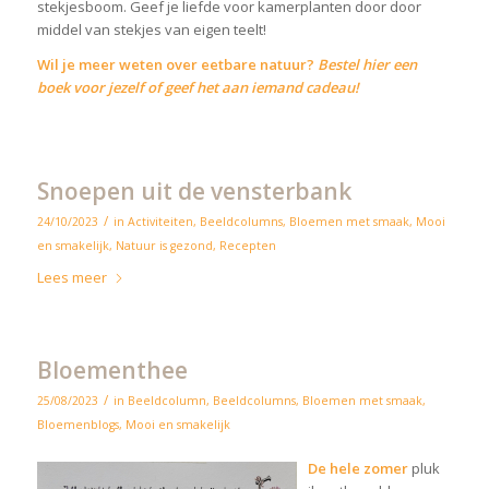
stekjesboom. Geef je liefde voor kamerplanten door door
middel van stekjes van eigen teelt!
Wil je meer weten over eetbare natuur?
Bestel hier een
boek voor jezelf of geef het aan iemand cadeau!
Snoepen uit de vensterbank
/
24/10/2023
in
Activiteiten
,
Beeldcolumns
,
Bloemen met smaak
,
Mooi
en smakelijk
,
Natuur is gezond
,
Recepten
Lees meer
Bloementhee
/
25/08/2023
in
Beeldcolumn
,
Beeldcolumns
,
Bloemen met smaak
,
Bloemenblogs
,
Mooi en smakelijk
De hele zomer
pluk