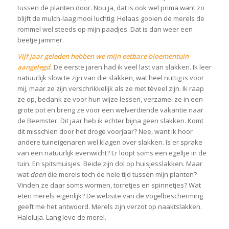
tussen de planten door. Nou ja, dat is ook wel prima want zo
blijft de mulch-laag mooi luchtig. Helaas gooien de merels de
rommel wel steeds op mijn paadjes. Dat is dan weer een
beetje jammer.
Vijf jaar geleden hebben we mijn eetbare bloementuin
aangelegd.
De eerste jaren had ik veel last van slakken. Ik leer
natuurlijk slow te zijn van die slakken, wat heel nuttig is voor
mij, maar ze zijn verschrikkelijk als ze met tèveel zijn. Ik raap
ze op, bedank ze voor hun wijze lessen, verzamel ze in een
grote pot en breng ze voor een welverdiende vakantie naar
de Beemster. Dit jaar heb ik echter bijna geen slakken. Komt
dit misschien door het droge voorjaar? Nee, want ik hoor
andere tuineigenaren wel klagen over slakken. Is er sprake
van een natuurlijk evenwicht? Er loopt soms een egeltje in de
tuin. En spitsmuisjes. Beide zijn dol op huisjesslakken. Maar
wat
doen
die merels toch de hele tijd tussen mijn planten?
Vinden ze daar soms wormen, torretjes en spinnetjes? Wat
eten merels eigenlijk? De website van de vogelbescherming
geeft me het antwoord. Merels zijn verzot op naaktslakken.
Haleluja. Lang leve de merel.