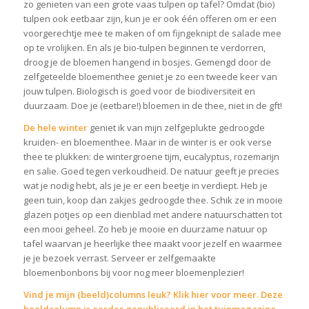
zo genieten van een grote vaas tulpen op tafel? Omdat (bio)
tulpen ook eetbaar zijn, kun je er ook één offeren om er een
voorgerechtje mee te maken of om fijngeknipt de salade mee
op te vrolijken. En als je bio-tulpen beginnen te verdorren,
droog je de bloemen hangend in bosjes. Gemengd door de
zelfgeteelde bloementhee geniet je zo een tweede keer van
jouw tulpen. Biologisch is goed voor de biodiversiteit en
duurzaam. Doe je (eetbare!) bloemen in de thee, niet in de gft!
De hele winter
geniet ik van mijn zelfgeplukte gedroogde
kruiden- en bloementhee. Maar in de winter is er ook verse
thee te plukken: de wintergroene tijm, eucalyptus, rozemarijn
en salie. Goed tegen verkoudheid. De natuur geeft je precies
wat je nodig hebt, als je je er een beetje in verdiept. Heb je
geen tuin, koop dan zakjes gedroogde thee. Schik ze in mooie
glazen potjes op een dienblad met andere natuurschatten tot
een mooi geheel. Zo heb je mooie en duurzame natuur op
tafel waarvan je heerlijke thee maakt voor jezelf en waarmee
je je bezoek verrast. Serveer er zelfgemaakte
bloemenbonbons bij voor nog meer bloemenplezier!
Vind je mijn (beeld)columns leuk?
Klik hier voor meer.
Deze