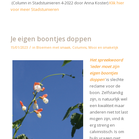
(Column in Stadstuinieren 4-2022 door Anna Koster)
Klik hier
voor meer Stadstuinieren
Je eigen boontjes doppen
/
15/01/2023
in
Bloemen met smaak
,
Columns
,
Mooi en smakelijk
Het spreekwoord
‘ieder moet zijn
eigen boontjes
doppen’
is slechte
reclame voor de
boon. Zelfstandig
zijn, is natuurlijk wel
een kwaliteit maar
anderen niet tot last
mogen zijn, vind ik
erg streng en
calvinistisch. Is om
hulp vragen niet