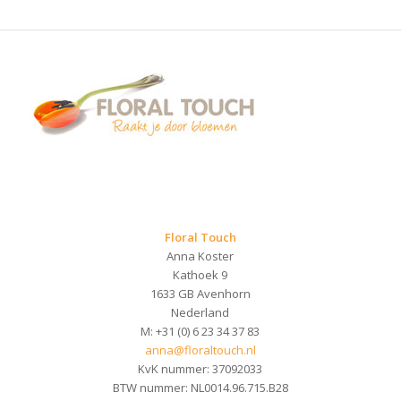
Floral Touch
Anna Koster
Kathoek 9
1633 GB Avenhorn
Nederland
M: +31 (0) 6 23 34 37 83
anna@floraltouch.nl
KvK nummer: 37092033
BTW nummer: NL0014.96.715.B28