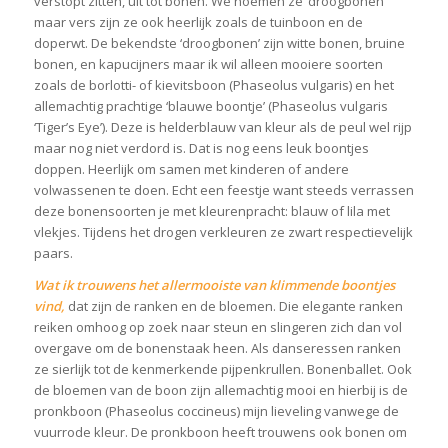
verstopt zitten, uit tot bonen. We noemen ze ‘droogbonen’
maar vers zijn ze ook heerlijk zoals de tuinboon en de
doperwt. De bekendste ‘droogbonen’ zijn witte bonen, bruine
bonen, en kapucijners maar ik wil alleen mooiere soorten
zoals de borlotti- of kievitsboon (Phaseolus vulgaris) en het
allemachtig prachtige ‘blauwe boontje’ (Phaseolus vulgaris
‘Tiger’s Eye’). Deze is helderblauw van kleur als de peul wel rijp
maar nog niet verdord is. Dat is nog eens leuk boontjes
doppen. Heerlijk om samen met kinderen of andere
volwassenen te doen. Echt een feestje want steeds verrassen
deze bonensoorten je met kleurenpracht: blauw of lila met
vlekjes. Tijdens het drogen verkleuren ze zwart respectievelijk
paars.
Wat ik trouwens het allermooiste van klimmende boontjes
vind,
dat zijn de ranken en de bloemen. Die elegante ranken
reiken omhoog op zoek naar steun en slingeren zich dan vol
overgave om de bonenstaak heen. Als danseressen ranken
ze sierlijk tot de kenmerkende pijpenkrullen. Bonenballet. Ook
de bloemen van de boon zijn allemachtig mooi en hierbij is de
pronkboon (Phaseolus coccineus) mijn lieveling vanwege de
vuurrode kleur. De pronkboon heeft trouwens ook bonen om