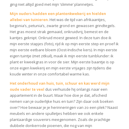
ging niet altijd goed met mijn ‘slimme’ plannetjes.
Mijn ouders hadden een plantenkwekerij en hielden
allebei van tuinieren.
Het was de tijd van afrikaantjes,
begonia’s, petunia’s, zwarte grond en gewassen grindtegels.
Het gras moest strak gemaaid, onkruidvrij, bemest en de
kantjes geknipt. Onkruid moest gewied. In deze tuin doe ik
mijn eerste stapjes (foto), rijd ik op mijn eerste step en proef ik
mijn eerste eetbare bloem (Oost-Indische kers). In mijn eerste
eigen tuintje (met zitkuil), maak ik mijn eerste tuinblunder: ik
plant er kweekgras in voor de sier. Mijn eerste baantje is op
onze eigen kwekerij en mijn eerste vrijages zijn tijdens die
koude winter in onze comfortabel warme kas.
Het onderhoud van huis, tuin, schuur en kas werd mijn
oude vader te veel
dus verhuisde hij onlangs naar een
appartement in de buurt. Maar hoe doe je dat, afscheid
nemen van je ouderlijke huis en tuin? Zijn daar ook boeken
over? Hoe bewaar je je herinneringen van zo een plek? Naast
meubels en andere spulletjes hebben we ook enkele
plantaardige souvenirs meegenomen. Zoals de prachtige
dubbele donkerrode pioenen, die nog van mijn