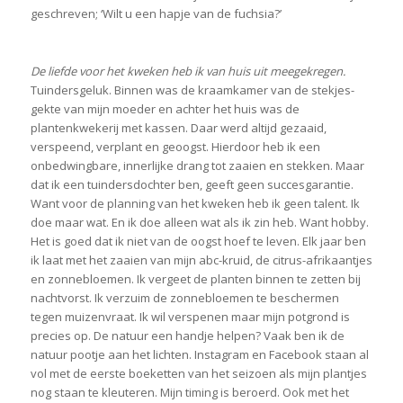
geschreven; ‘Wilt u een hapje van de fuchsia?’
De liefde voor het kweken heb ik van huis uit meegekregen.
Tuindersgeluk. Binnen was de kraamkamer van de stekjes-
gekte van mijn moeder en achter het huis was de
plantenkwekerij met kassen. Daar werd altijd gezaaid,
verspeend, verplant en geoogst. Hierdoor heb ik een
onbedwingbare, innerlijke drang tot zaaien en stekken. Maar
dat ik een tuindersdochter ben, geeft geen succesgarantie.
Want voor de planning van het kweken heb ik geen talent. Ik
doe maar wat. En ik doe alleen wat als ik zin heb. Want hobby.
Het is goed dat ik niet van de oogst hoef te leven. Elk jaar ben
ik laat met het zaaien van mijn abc-kruid, de citrus-afrikaantjes
en zonnebloemen. Ik vergeet de planten binnen te zetten bij
nachtvorst. Ik verzuim de zonnebloemen te beschermen
tegen muizenvraat. Ik wil verspenen maar mijn potgrond is
precies op. De natuur een handje helpen? Vaak ben ik de
natuur pootje aan het lichten. Instagram en Facebook staan al
vol met de eerste boeketten van het seizoen als mijn plantjes
nog staan te kleuteren. Mijn timing is beroerd. Ook met het