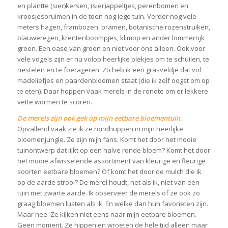
en plantte (sier)kersen, (sier)appeltjes, perenbomen en
kroosjespruimen in de toen nog lege tuin. Verder nog vele
meters hagen, frambozen, bramen, botanische rozenstruiken,
blauweregen, krentenboompjes, klimop en ander lommerrijk
groen. Een oase van groen en niet voor ons alleen. Ook voor
vele vogels zijn er nu volop heerlijke plekjes om te schuilen, te
nestelen en te foerageren. Zo heb ik een grasveldje dat vol
madeliefjes en paardenbloemen staat (die ik zelf oogst om op
te eten). Daar hoppen vaak merels in de rondte om er lekkere
vette wormen te scoren.
De merels zijn ook gek op mijn eetbare bloementuin.
Opvallend vaak zie ik ze rondhuppen in mijn heerlijke
bloemenjungle. Ze zijn mijn fans. Komt het door het mooie
tuinontwerp dat lijkt op een halve ronde bloem? Komt het door
het mooie afwisselende assortiment van kleurige en fleurige
soorten eetbare bloemen? Of komt het door de mulch die ik
op de aarde strooi? De merel houdt, net als ik, niet van een
tuin met zwarte aarde. Ik observeer de merels of ze ook zo
graag bloemen lusten als ik. En welke dan hun favorieten zijn.
Maar nee. Ze kijken niet eens naar mijn eetbare bloemen.
Geen moment. Ze hippen en wroeten de hele tijd alleen maar