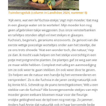
Tuindersgeluk (column in LandIdee 2024, nummer 6)
‘Kijk eens, wat een lief fuchsia-stekje,’ zegt mijn moeder,
‘dat mag
in een glaasje water om te wortelen’. Mijn moeder kon nog
geen afgebroken takje weggooien. Dus onze vensterbanken
en tafeltjes stonden altijd vol met stekjes in glaasjes.
Fuchsia’s, begonia’s, geraniums enzovoorts. Ze genoot van die
eerste wittige poezelige worteltjes onder aan het steeltje, die
ze ons trots showde. ‘Wat een wonder toch, die natuur,’ riep
ze dan. Ik mocht vaak helpen om het stekje voorzichtig in een
potje met potgrond te planten. De plantjes gaf ze weg aan wie
ze maar wilde hebben. Compleet met uitleg en aanmoediging
om ze ook weer te gaan stekken. En ook weer door te geven.
‘Zo helpen we de natuur een handje bij het vermeerderen en
verspreiden’. Zo is die fuchsia in de jaren zestig natuurlijk ook
bij Annie M.G. Schmidt op de piano terechtgekomen; ‘Wilt u een
stekkie van de fuchsia?’ Alle bovengenoemde stekjes van mijn
moeder geven eetbare bloemen maar voor die fleurige
vrolijke gekkigheid was de tijd toen nog niet rijp. Zo jammer.
Anders had Annie dat natuurlijk ook in haar beroemde liedje